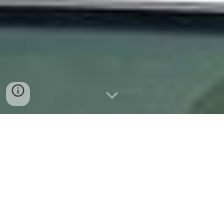
In
troduction
L'Association pour la Défense des Droits Humains
en Iran ASBL (ci-après dénommée "nous", "notre", ou
"l'Association") est engagée à respecter et à
protéger la vie privée et les données personnelles
de ses membres, de ses donateurs, de ses